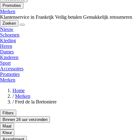
Promoties
Merken
Klantenservice in Frankrijk
Veilig betalen
Gemakkelijk retourneren
Zoeken
Nieuw
Schoenen
Kleding
Heren
Dames
Kinderen
Sport
Accessoires
Promoties
Merken
Home
/
Merken
/
Fred de la Bretoniere
Filters
Binnen 24 uur verzonden
Maat
Kleur
Assortiment