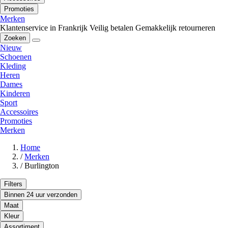
Promoties
Merken
Klantenservice in Frankrijk
Veilig betalen
Gemakkelijk retourneren
Zoeken
Nieuw
Schoenen
Kleding
Heren
Dames
Kinderen
Sport
Accessoires
Promoties
Merken
Home
/
Merken
/
Burlington
Filters
Binnen 24 uur verzonden
Maat
Kleur
Assortiment