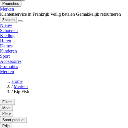
Promoties
Merken
Klantenservice in Frankrijk
Veilig betalen
Gemakkelijk retourneren
Zoeken
Nieuw
Schoenen
Kleding
Heren
Dames
Kinderen
Sport
Accessoires
Promoties
Merken
Home
/
Merken
/
Big Fish
Filters
Maat
Kleur
Soort product
Prijs