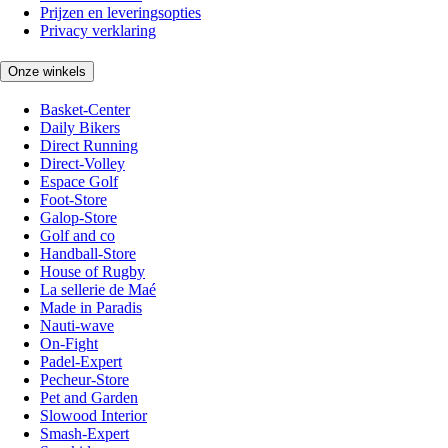
Prijzen en leveringsopties
Privacy verklaring
Onze winkels
Basket-Center
Daily Bikers
Direct Running
Direct-Volley
Espace Golf
Foot-Store
Galop-Store
Golf and co
Handball-Store
House of Rugby
La sellerie de Maé
Made in Paradis
Nauti-wave
On-Fight
Padel-Expert
Pecheur-Store
Pet and Garden
Slowood Interior
Smash-Expert