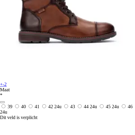
+-2
Maat
*
39
40
41
42
24u
43
44
24u
45
24u
46
24u
Dit veld is verplicht