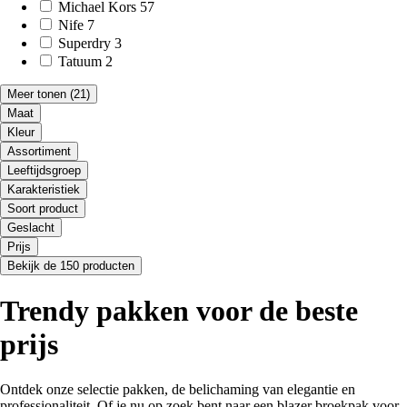
Michael Kors
57
Nife
7
Superdry
3
Tatuum
2
Meer tonen
(21)
Maat
Kleur
Assortiment
Leeftijdsgroep
Karakteristiek
Soort product
Geslacht
Prijs
Bekijk de 150 producten
Trendy pakken voor de beste
prijs
Ontdek onze selectie pakken, de belichaming van elegantie en
professionaliteit. Of je nu op zoek bent naar een blazer broekpak voor