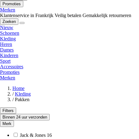
Promoties
Merken
Klantenservice in Frankrijk
Veilig betalen
Gemakkelijk retourneren
Zoeken
Nieuw
Schoenen
Kleding
Heren
Dames
Kinderen
Sport
Accessoires
Promoties
Merken
Home
/
Kleding
/
Pakken
Filters
Binnen 24 uur verzonden
Merk
Jack & Jones
16