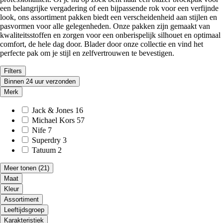
een belangrijke vergadering of een bijpassende rok voor een verfijnde
look, ons assortiment pakken biedt een verscheidenheid aan stijlen en
pasvormen voor alle gelegenheden. Onze pakken zijn gemaakt van
kwaliteitsstoffen en zorgen voor een onberispelijk silhouet en optimaal
comfort, de hele dag door. Blader door onze collectie en vind het
perfecte pak om je stijl en zelfvertrouwen te bevestigen.
Filters
Binnen 24 uur verzonden
Merk
Jack & Jones
16
Michael Kors
57
Nife
7
Superdry
3
Tatuum
2
Meer tonen
(21)
Maat
Kleur
Assortiment
Leeftijdsgroep
Karakteristiek