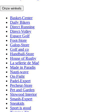
Onze winkels
Basket-Center
Daily Bikers
Direct Running
Direct-Volley
Espace Golf
Foot-Store
Galop-Store
Golf and co
Handball-Store
House of Rugby
La sellerie de Maé
Made in Paradis
Nauti-wave
On-Fight
Padel-Expert
Pecheur-Store
Pet and Garden
Slowood Interior
Smash-Expert
Sneakids
Sport is good