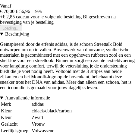
Vanaf
€ 70,00
€ 56,96
-19%
+€ 2,85
cadeau voor je volgende bestelling
Bijgeschreven na
bevestiging van je bestelling
Loading...
Beschrijving
Geïnspireerd door de erfenis adidas, is de schoen Streettalk Bold
ontworpen om op te vallen. Bovenwerk van duurzame, synthetische
materialen is gecombineerd met een opgeheven rubberen zool en een
shell-toe voor een streetlook. Binnenin zorgt een zachte textieldvoering
voor langdurig comfort, terwijl de vetersluiting je de ondersteuning
biedt die je voet nodig heeft. Voltooid met de 3-stripes aan beide
zijkanten en het Monofit-logo op de bovenkant, belichaamt deze
sneaker trots het DNA van adidas. Meer dan alleen een schoen, het is
een icoon die is gemaakt voor jouw dagelijks leven.
Aanvullende informatie
Merk
adidas
Kleur
cblack/cblack/carbon
Kleur
Zwart
Geslacht
Vrouw
Leeftijdsgroep
Volwassene