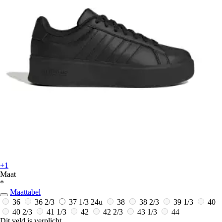
+1
Maat
*
Maattabel
36
36 2/3
37 1/3
24u
38
38 2/3
39 1/3
40
40 2/3
41 1/3
42
42 2/3
43 1/3
44
Dit veld is verplicht