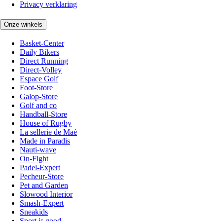
Privacy verklaring
Onze winkels
Basket-Center
Daily Bikers
Direct Running
Direct-Volley
Espace Golf
Foot-Store
Galop-Store
Golf and co
Handball-Store
House of Rugby
La sellerie de Maé
Made in Paradis
Nauti-wave
On-Fight
Padel-Expert
Pecheur-Store
Pet and Garden
Slowood Interior
Smash-Expert
Sneakids
Sport is good