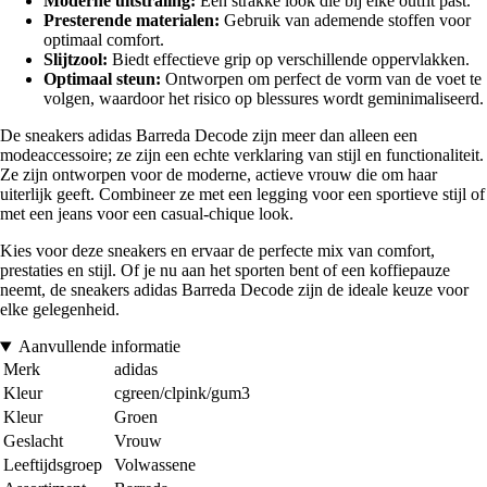
Moderne uitstraling:
Een strakke look die bij elke outfit past.
Presterende materialen:
Gebruik van ademende stoffen voor
optimaal comfort.
Slijtzool:
Biedt effectieve grip op verschillende oppervlakken.
Optimaal steun:
Ontworpen om perfect de vorm van de voet te
volgen, waardoor het risico op blessures wordt geminimaliseerd.
De sneakers adidas Barreda Decode zijn meer dan alleen een
modeaccessoire; ze zijn een echte verklaring van stijl en functionaliteit.
Ze zijn ontworpen voor de moderne, actieve vrouw die om haar
uiterlijk geeft. Combineer ze met een legging voor een sportieve stijl of
met een jeans voor een casual-chique look.
Kies voor deze sneakers en ervaar de perfecte mix van comfort,
prestaties en stijl. Of je nu aan het sporten bent of een koffiepauze
neemt, de sneakers adidas Barreda Decode zijn de ideale keuze voor
elke gelegenheid.
Aanvullende informatie
Merk
adidas
Kleur
cgreen/clpink/gum3
Kleur
Groen
Geslacht
Vrouw
Leeftijdsgroep
Volwassene