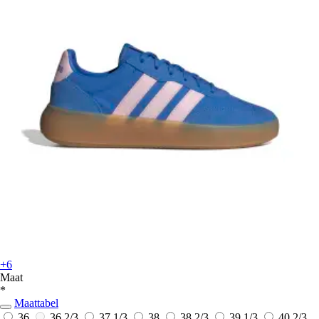
+6
Maat
*
Maattabel
36
36 2/3
37 1/3
38
38 2/3
39 1/3
40 2/3