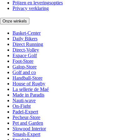
Prijzen en leveringsopties
Privacy verklaring
Onze winkels
Basket-Center
Daily Bikers
Direct Running
Direct-Volley
Espace Golf
Foot-Store
Galop-Store
Golf and co
Handball-Store
House of Rugby
La sellerie de Maé
Made in Paradis
Nauti-wave
On-Fight
Padel-Expert
Pecheur-Store
Pet and Garden
Slowood Interior
Smash-Expert
Sneakids