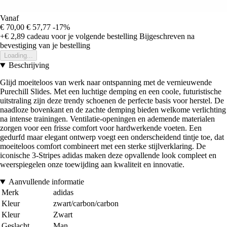
Vanaf
€ 70,00
€ 57,77
-17%
+€ 2,89
cadeau voor je volgende bestelling
Bijgeschreven na
bevestiging van je bestelling
Loading...
Beschrijving
Glijd moeiteloos van werk naar ontspanning met de vernieuwende
Purechill Slides. Met een luchtige demping en een coole, futuristische
uitstraling zijn deze trendy schoenen de perfecte basis voor herstel. De
naadloze bovenkant en de zachte demping bieden welkome verlichting
na intense trainingen. Ventilatie-openingen en ademende materialen
zorgen voor een frisse comfort voor hardwerkende voeten. Een
gedurfd maar elegant ontwerp voegt een onderscheidend tintje toe, dat
moeiteloos comfort combineert met een sterke stijlverklaring. De
iconische 3-Stripes adidas maken deze opvallende look compleet en
weerspiegelen onze toewijding aan kwaliteit en innovatie.
Aanvullende informatie
Merk
adidas
Kleur
zwart/carbon/carbon
Kleur
Zwart
Geslacht
Man