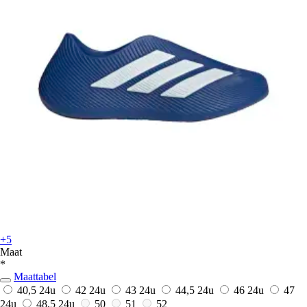
+5
Maat
*
Maattabel
40,5
24u
42
24u
43
24u
44,5
24u
46
24u
47
24u
48,5
24u
50
51
52