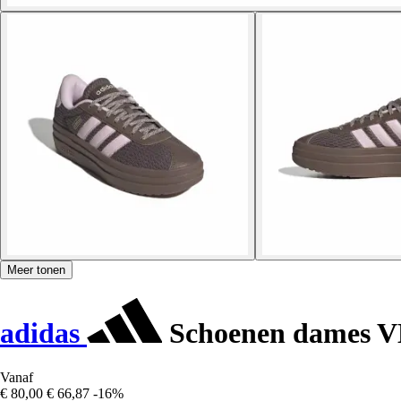
Meer tonen
adidas
Schoenen dames V
Vanaf
€ 80,00
€ 66,87
-16%