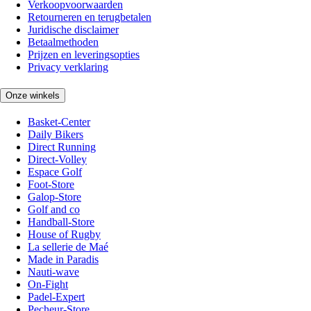
Verkoopvoorwaarden
Retourneren en terugbetalen
Juridische disclaimer
Betaalmethoden
Prijzen en leveringsopties
Privacy verklaring
Onze winkels
Basket-Center
Daily Bikers
Direct Running
Direct-Volley
Espace Golf
Foot-Store
Galop-Store
Golf and co
Handball-Store
House of Rugby
La sellerie de Maé
Made in Paradis
Nauti-wave
On-Fight
Padel-Expert
Pecheur-Store