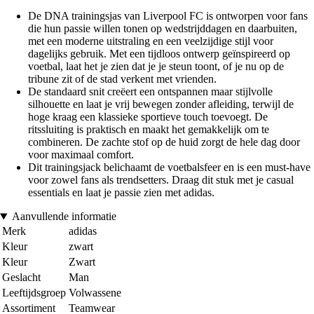
De DNA trainingsjas van Liverpool FC is ontworpen voor fans
die hun passie willen tonen op wedstrijddagen en daarbuiten,
met een moderne uitstraling en een veelzijdige stijl voor
dagelijks gebruik. Met een tijdloos ontwerp geïnspireerd op
voetbal, laat het je zien dat je je steun toont, of je nu op de
tribune zit of de stad verkent met vrienden.
De standaard snit creëert een ontspannen maar stijlvolle
silhouette en laat je vrij bewegen zonder afleiding, terwijl de
hoge kraag een klassieke sportieve touch toevoegt. De
ritssluiting is praktisch en maakt het gemakkelijk om te
combineren. De zachte stof op de huid zorgt de hele dag door
voor maximaal comfort.
Dit trainingsjack belichaamt de voetbalsfeer en is een must-have
voor zowel fans als trendsetters. Draag dit stuk met je casual
essentials en laat je passie zien met adidas.
Aanvullende informatie
Merk
adidas
Kleur
zwart
Kleur
Zwart
Geslacht
Man
Leeftijdsgroep
Volwassene
Assortiment
Teamwear