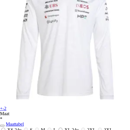
+-2
Maat
*
Maattabel
XS
24u
S
M
L
XL
24u
2XL
3XL