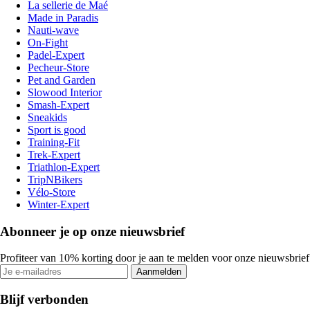
La sellerie de Maé
Made in Paradis
Nauti-wave
On-Fight
Padel-Expert
Pecheur-Store
Pet and Garden
Slowood Interior
Smash-Expert
Sneakids
Sport is good
Training-Fit
Trek-Expert
Triathlon-Expert
TripNBikers
Vélo-Store
Winter-Expert
Abonneer je op onze nieuwsbrief
Profiteer van 10% korting door je aan te melden voor onze nieuwsbrief
Aanmelden
Blijf verbonden