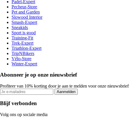
Padel-Expert
Pecheur-Store
Pet and Garden
Slowood Interior
Smash-Expert
Sneakids
Sport is good
Training-Fit
Trek-Expert
Triathlon-Expert
TripNBikers
Vélo-Store
Winter-Expert
Abonneer je op onze nieuwsbrief
Profiteer van 10% korting door je aan te melden voor onze nieuwsbrief
Aanmelden
Blijf verbonden
Volg ons op sociale media