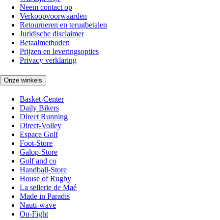
Neem contact op
Verkoopvoorwaarden
Retourneren en terugbetalen
Juridische disclaimer
Betaalmethoden
Prijzen en leveringsopties
Privacy verklaring
Onze winkels
Basket-Center
Daily Bikers
Direct Running
Direct-Volley
Espace Golf
Foot-Store
Galop-Store
Golf and co
Handball-Store
House of Rugby
La sellerie de Maé
Made in Paradis
Nauti-wave
On-Fight