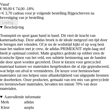
Vanaf
€ 90,00
€ 74,00
-18%
+€ 3,70
cadeau voor je volgende bestelling
Bijgeschreven na
bevestiging van je bestelling
Loading...
Beschrijving
Teamspirit en sport gaan hand in hand. Dit viert de kracht van
kameraadschap. Deze adidas broek is de ideale metgezel om tijd door
te brengen met vrienden. Of je nu de wedstrijd kijkt of op weg bent
naar het stadion met je crew, de adidas PRIMEKNIT triple-laag stof
biedt je optimaal comfort. Matte graphics gedrukt op rubber eren de
iconische lijnen van het veld, een subtiele herinnering aan de banden
die door sport worden gecreëerd. Door te kiezen voor gerecycled
materiaal kunnen we materialen hergebruiken die al zijn geproduceerd,
wat helpt om afval te verminderen. De keuze voor hernieuwbare
materialen zal ons helpen onze afhankelijkheid van uitgeputte bronnen
te doorbreken. Onze producten, gemaakt van een mix van gerecyclede
en hernieuwbare materialen, bevatten ten minste 70% van deze
materialen.
Aanvullende informatie
Merk
adidas
Kleur
aurplu