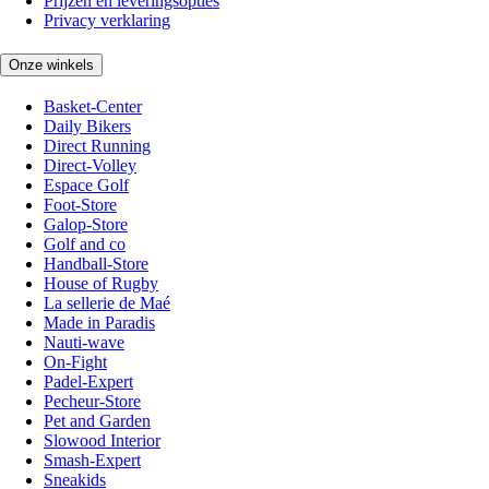
Prijzen en leveringsopties
Privacy verklaring
Onze winkels
Basket-Center
Daily Bikers
Direct Running
Direct-Volley
Espace Golf
Foot-Store
Galop-Store
Golf and co
Handball-Store
House of Rugby
La sellerie de Maé
Made in Paradis
Nauti-wave
On-Fight
Padel-Expert
Pecheur-Store
Pet and Garden
Slowood Interior
Smash-Expert
Sneakids