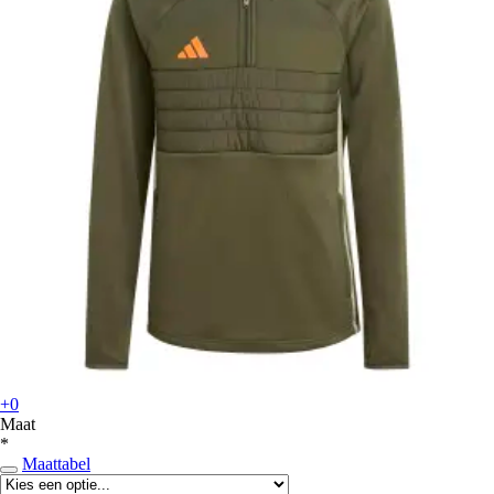
+0
Maat
*
Maattabel