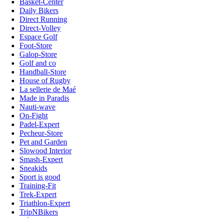
Basket-Center
Daily Bikers
Direct Running
Direct-Volley
Espace Golf
Foot-Store
Galop-Store
Golf and co
Handball-Store
House of Rugby
La sellerie de Maé
Made in Paradis
Nauti-wave
On-Fight
Padel-Expert
Pecheur-Store
Pet and Garden
Slowood Interior
Smash-Expert
Sneakids
Sport is good
Training-Fit
Trek-Expert
Triathlon-Expert
TripNBikers