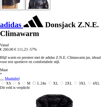
adidas
Donsjack Z.N.E.
Climawarm
Vanaf
€ 260,00
€ 111,23
-57%
Blijf warm en presteer met de adidas Z.N.E. Climawarm jas, ideaal
voor een sportieve en comfortabele stijl.
Maat
*
Maattabel
XS
S
M
L
24u
XL
2XL
3XL
4XL
Dit veld is verplicht