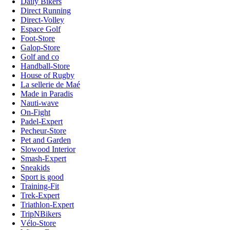
Daily Bikers
Direct Running
Direct-Volley
Espace Golf
Foot-Store
Galop-Store
Golf and co
Handball-Store
House of Rugby
La sellerie de Maé
Made in Paradis
Nauti-wave
On-Fight
Padel-Expert
Pecheur-Store
Pet and Garden
Slowood Interior
Smash-Expert
Sneakids
Sport is good
Training-Fit
Trek-Expert
Triathlon-Expert
TripNBikers
Vélo-Store