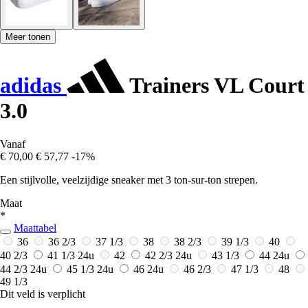
Meer tonen
adidas
Trainers VL Court
3.0
Vanaf
€ 70,00
€ 57,77
-17%
Een stijlvolle, veelzijdige sneaker met 3 ton-sur-ton strepen.
Maat
*
Maattabel
36
36 2/3
37 1/3
38
38 2/3
39 1/3
40
40 2/3
41 1/3
24u
42
42 2/3
24u
43 1/3
44
24u
44 2/3
24u
45 1/3
24u
46
24u
46 2/3
47 1/3
48
49 1/3
Dit veld is verplicht