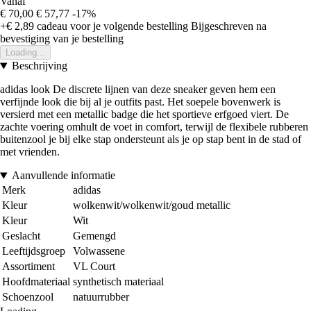
Vanaf
€ 70,00
€ 57,77
-17%
+€ 2,89
cadeau voor je volgende bestelling
Bijgeschreven na
bevestiging van je bestelling
Loading...
Beschrijving
adidas look De discrete lijnen van deze sneaker geven hem een
verfijnde look die bij al je outfits past. Het soepele bovenwerk is
versierd met een metallic badge die het sportieve erfgoed viert. De
zachte voering omhult de voet in comfort, terwijl de flexibele rubberen
buitenzool je bij elke stap ondersteunt als je op stap bent in de stad of
met vrienden.
Aanvullende informatie
Merk
adidas
Kleur
wolkenwit/wolkenwit/goud metallic
Kleur
Wit
Geslacht
Gemengd
Leeftijdsgroep
Volwassene
Assortiment
VL Court
Hoofdmateriaal
synthetisch materiaal
Schoenzool
natuurrubber