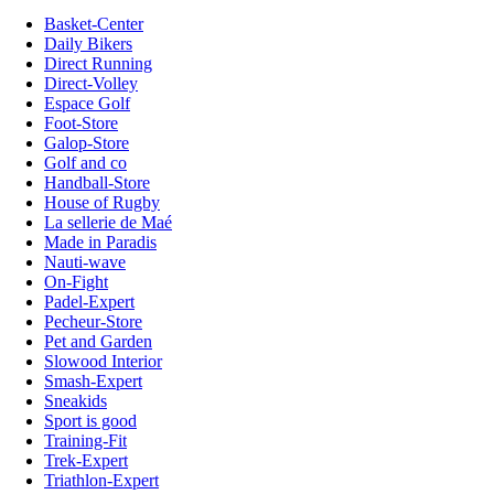
Basket-Center
Daily Bikers
Direct Running
Direct-Volley
Espace Golf
Foot-Store
Galop-Store
Golf and co
Handball-Store
House of Rugby
La sellerie de Maé
Made in Paradis
Nauti-wave
On-Fight
Padel-Expert
Pecheur-Store
Pet and Garden
Slowood Interior
Smash-Expert
Sneakids
Sport is good
Training-Fit
Trek-Expert
Triathlon-Expert