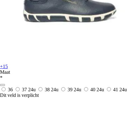
+15
Maat
*
36
37
24u
38
24u
39
24u
40
24u
41
24u
Dit veld is verplicht