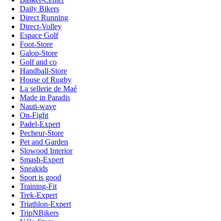
Daily Bikers
Direct Running
Direct-Volley
Espace Golf
Foot-Store
Galop-Store
Golf and co
Handball-Store
House of Rugby
La sellerie de Maé
Made in Paradis
Nauti-wave
On-Fight
Padel-Expert
Pecheur-Store
Pet and Garden
Slowood Interior
Smash-Expert
Sneakids
Sport is good
Training-Fit
Trek-Expert
Triathlon-Expert
TripNBikers