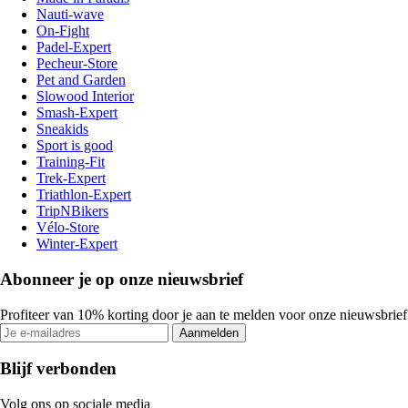
Nauti-wave
On-Fight
Padel-Expert
Pecheur-Store
Pet and Garden
Slowood Interior
Smash-Expert
Sneakids
Sport is good
Training-Fit
Trek-Expert
Triathlon-Expert
TripNBikers
Vélo-Store
Winter-Expert
Abonneer je op onze nieuwsbrief
Profiteer van 10% korting door je aan te melden voor onze nieuwsbrief
Aanmelden
Blijf verbonden
Volg ons op sociale media