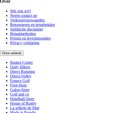
Over
Wie zijn wij?
Neem contact op
Verkoopvoorwaarden
Retourneren en terugbetalen
Juridische disclaimer
Betaalmethoden
Prijzen en leveringsopties
Privacy verklaring
Onze winkels
Basket-Center
Daily Bikers
Direct Running
Direct-Volley
Espace Golf
Foot-Store
Galop-Store
Golf and co
Handball-Store
House of Rugby
La sellerie de Maé
Made in Paradis