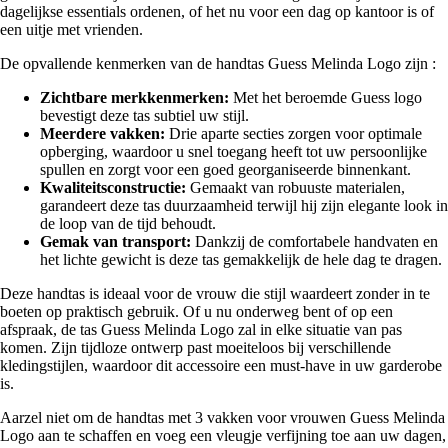
dagelijkse essentials ordenen, of het nu voor een dag op kantoor is of
een uitje met vrienden.
De opvallende kenmerken van de handtas Guess Melinda Logo zijn :
Zichtbare merkkenmerken:
Met het beroemde Guess logo
bevestigt deze tas subtiel uw stijl.
Meerdere vakken:
Drie aparte secties zorgen voor optimale
opberging, waardoor u snel toegang heeft tot uw persoonlijke
spullen en zorgt voor een goed georganiseerde binnenkant.
Kwaliteitsconstructie:
Gemaakt van robuuste materialen,
garandeert deze tas duurzaamheid terwijl hij zijn elegante look in
de loop van de tijd behoudt.
Gemak van transport:
Dankzij de comfortabele handvaten en
het lichte gewicht is deze tas gemakkelijk de hele dag te dragen.
Deze handtas is ideaal voor de vrouw die stijl waardeert zonder in te
boeten op praktisch gebruik. Of u nu onderweg bent of op een
afspraak, de tas Guess Melinda Logo zal in elke situatie van pas
komen. Zijn tijdloze ontwerp past moeiteloos bij verschillende
kledingstijlen, waardoor dit accessoire een must-have in uw garderobe
is.
Aarzel niet om de handtas met 3 vakken voor vrouwen Guess Melinda
Logo aan te schaffen en voeg een vleugje verfijning toe aan uw dagen,