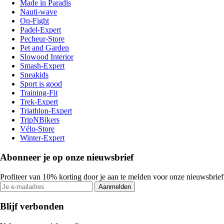
Made in Paradis
Nauti-wave
On-Fight
Padel-Expert
Pecheur-Store
Pet and Garden
Slowood Interior
Smash-Expert
Sneakids
Sport is good
Training-Fit
Trek-Expert
Triathlon-Expert
TripNBikers
Vélo-Store
Winter-Expert
Abonneer je op onze nieuwsbrief
Profiteer van 10% korting door je aan te melden voor onze nieuwsbrief
Aanmelden
Blijf verbonden