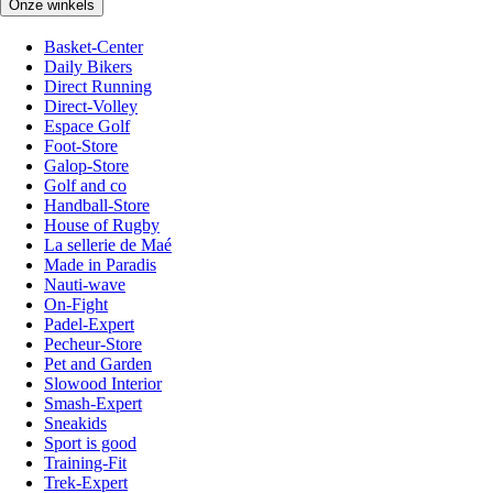
Onze winkels
Basket-Center
Daily Bikers
Direct Running
Direct-Volley
Espace Golf
Foot-Store
Galop-Store
Golf and co
Handball-Store
House of Rugby
La sellerie de Maé
Made in Paradis
Nauti-wave
On-Fight
Padel-Expert
Pecheur-Store
Pet and Garden
Slowood Interior
Smash-Expert
Sneakids
Sport is good
Training-Fit
Trek-Expert