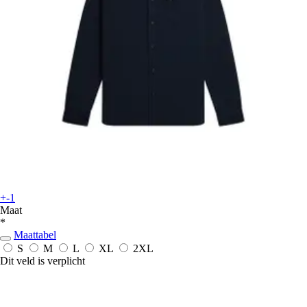
+-1
Maat
*
Maattabel
S
M
L
XL
2XL
Dit veld is verplicht