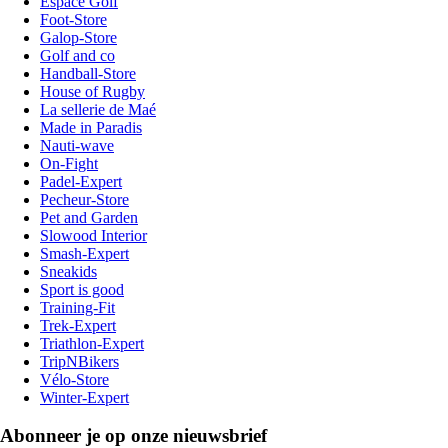
Espace Golf
Foot-Store
Galop-Store
Golf and co
Handball-Store
House of Rugby
La sellerie de Maé
Made in Paradis
Nauti-wave
On-Fight
Padel-Expert
Pecheur-Store
Pet and Garden
Slowood Interior
Smash-Expert
Sneakids
Sport is good
Training-Fit
Trek-Expert
Triathlon-Expert
TripNBikers
Vélo-Store
Winter-Expert
Abonneer je op onze nieuwsbrief