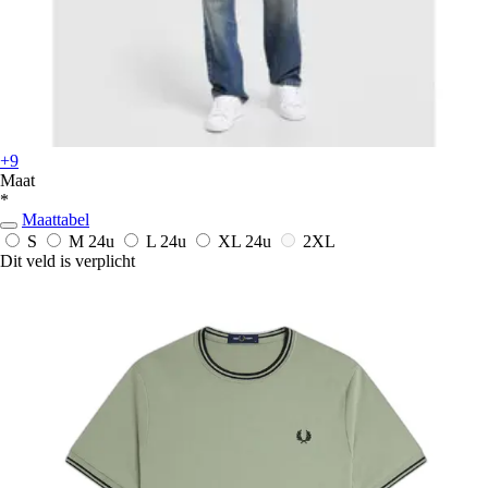
+9
Maat
*
Maattabel
S
M
24u
L
24u
XL
24u
2XL
Dit veld is verplicht