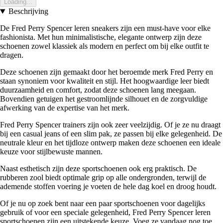
Loading...
Beschrijving
De Fred Perry Spencer leren sneakers zijn een must-have voor elke
fashionista. Met hun minimalistische, elegante ontwerp zijn deze
schoenen zowel klassiek als modern en perfect om bij elke outfit te
dragen.
Deze schoenen zijn gemaakt door het beroemde merk Fred Perry en
staan synoniem voor kwaliteit en stijl. Het hoogwaardige leer biedt
duurzaamheid en comfort, zodat deze schoenen lang meegaan.
Bovendien getuigen het gestroomlijnde silhouet en de zorgvuldige
afwerking van de expertise van het merk.
Fred Perry Spencer trainers zijn ook zeer veelzijdig. Of je ze nu draagt
bij een casual jeans of een slim pak, ze passen bij elke gelegenheid. De
neutrale kleur en het tijdloze ontwerp maken deze schoenen een ideale
keuze voor stijlbewuste mannen.
Naast esthetisch zijn deze sportschoenen ook erg praktisch. De
rubberen zool biedt optimale grip op alle ondergronden, terwijl de
ademende stoffen voering je voeten de hele dag koel en droog houdt.
Of je nu op zoek bent naar een paar sportschoenen voor dagelijks
gebruik of voor een speciale gelegenheid, Fred Perry Spencer leren
sportschoenen zijn een uitstekende keuze. Voeg ze vandaag nog toe