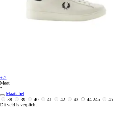
+-2
Maat
*
Maattabel
38
39
40
41
42
43
44
24u
45
Dit veld is verplicht