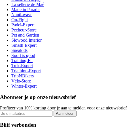
La sellerie de Maé
Made in Paradis
Nauti-wave
On-Fight
Padel-Expert
Pecheur-Store
Pet and Garden
Slowood Interior
Smash-Expert
Sneakids
Sport is good
Training-Fit
Trek-Expert
Triathlon-Expert
TripNBikers
Vélo-Store
Winter-Expert
Abonneer je op onze nieuwsbrief
Profiteer van 10% korting door je aan te melden voor onze nieuwsbrief
Aanmelden
Blijf verbonden