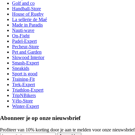
Golf and co
Handball-Store
House of Rugby
La sellerie de Maé
Made in Paradis
Nauti-wave
On-Fight
Padel-Expert
Pecheur-Store
Pet and Garden
Slowood Interior
Smash-Expert
Sneakids
Sport is good
Training-Fit
Trek-Expert
Triathlon-Expert
TripNBikers
Vélo-Store
Winter-Expert
Abonneer je op onze nieuwsbrief
Profiteer van 10% korting door je aan te melden voor onze nieuwsbrief