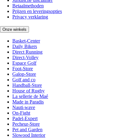
Juridische disclaimer
Betaalmethoden
Prijzen en leveringsopties
Privacy verklaring
Onze winkels
Basket-Center
Daily Bikers
Direct Running
Direct-Volley
Espace Golf
Foot-Store
Galop-Store
Golf and co
Handball-Store
House of Rugby
La sellerie de Maé
Made in Paradis
Nauti-wave
On-Fight
Padel-Expert
Pecheur-Store
Pet and Garden
Slowood Interior