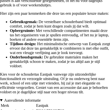
passen is aan verschillende gelegenheden, of het nu voor dagelijks
gebruik is of voor weekenduitjes.
Hier zijn een paar kenmerken die deze tas een populaire keuze maken:
Gebruiksgemak:
De verstelbare schouderband biedt optimaal
comfort, zodat je hem kunt dragen zoals jij dat wilt.
Opbergruimte:
Met verschillende compartimenten maakt deze
tas het organiseren van je spullen eenvoudig, of het nu je laptop,
boeken of andere essentiële items zijn.
Tijdloos design:
Het minimalistische ontwerp van Eastpak zorgt
ervoor dat deze tas gemakkelijk te combineren is met elke outfit,
wat een vleugje verfijning aan je look toevoegt.
Onderhoudsgemak:
De gebruikte materialen maken het
gemakkelijk schoon te maken, zodat je tas altijd aan je stijl
voldoet.
Kies voor de schoudertas Eastpak vanwege zijn uitzonderlijke
functionaliteit en verzorgde uitstraling. Of je nu onderweg bent naar
werk, school of een uitje met vrienden, hij zal je met elegantie en
efficiëntie vergezellen. Geniet van een accessoire dat aan je behoeften
voldoet en je dagelijkse stijl naar een hoger niveau tilt.
Aanvullende informatie
Merk
Eastpak