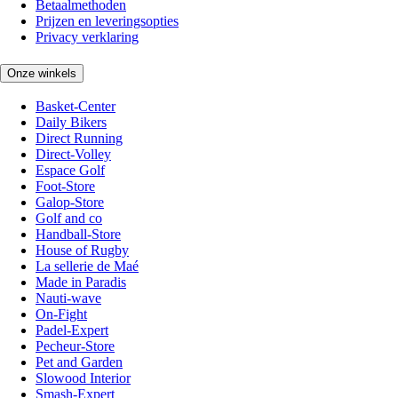
Betaalmethoden
Prijzen en leveringsopties
Privacy verklaring
Onze winkels
Basket-Center
Daily Bikers
Direct Running
Direct-Volley
Espace Golf
Foot-Store
Galop-Store
Golf and co
Handball-Store
House of Rugby
La sellerie de Maé
Made in Paradis
Nauti-wave
On-Fight
Padel-Expert
Pecheur-Store
Pet and Garden
Slowood Interior
Smash-Expert