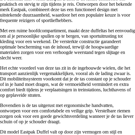
praktisch en stevig te zijn tijdens je reis. Ontworpen door het bekende
merk Eastpak, combineert deze tas een functioneel design met
uitstekende duurzaamheid, waardoor het een populaire keuze is voor
frequente reizigers of sportliefhebbers.
Met een ruime hoofdcompartiment, maakt deze duffeltas het eenvoudig
om al je persoonlijke spullen op te bergen, van sportuitrusting tot
kleding voor een weekend. De versterkte constructie garandeert
optimale bescherming van de inhoud, terwijl de hoogwaardige
materialen zorgen voor een verhoogde weerstand tegen slijtage en
slecht weer.
Het echte voordeel van deze tas zit in de ingebouwde wielen, die het
transport aanzienlijk vergemakkelijken, vooral als de lading zwaar is.
Dit mobiliteitssysteem voorkomt dat je de tas constant op je schouder
of in je hand moet dragen, wat de vermoeidheid vermindert en extra
comfort biedt tijdens je verplaatsingen in treinstations, luchthavens of
op geplaveide straten.
Bovendien is de tas uitgerust met ergonomische handvatten,
ontworpen voor een comfortabele en veilige grip. Verstelbare riemen
zorgen ook voor een goede gewichtsverdeling wanneer je de tas liever
schuin of op je schouder draagt.
Dit model Eastpak Duffel valt op door zijn vermogen om stijl en