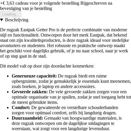
+€ 3,63
cadeau voor je volgende bestelling
Bijgeschreven na
bevestiging van je bestelling
Loading...
Beschrijving
De rugzak Eastpak Getter Pro is de perfecte combinatie van moderne
stijl en functionaliteit. Ontworpen door het merk Eastpak, dat bekend
staat om zijn kwaliteitsproducten, is deze rugzak ideaal voor stedelijke
avonturiers en studenten. Het robuuste en praktische ontwerp maakt
het geschikt voor dagelijks gebruik, of je nu naar school, naar je werk
of op stap gaat in de stad.
Dit model valt op door zijn doordachte kenmerken:
Generueuze capaciteit:
De rugzak biedt een ruime
opbergruimte, zodat je gemakkelijk je essentials kunt meenemen,
zoals boeken, je laptop en andere accessoires.
Gevoerde zakken:
De vele gevoerde zakken zorgen voor een
optimale organisatie van je spullen, zodat je snel toegang hebt tot
de meest gebruikte items.
Comfort:
De gewatteerde en verstelbare schouderbanden
zorgen voor optimaal comfort, zelfs bij langdurig dragen.
Duurzaamheid:
Gemaakt van hoogwaardige materialen, is
deze rugzak ontworpen om de dagelijkse uitdagingen te
weerstaan, wat zorgt voor een langdurige levensduur.