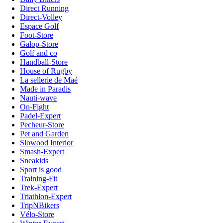
Direct Running
Direct-Volley
Espace Golf
Foot-Store
Galop-Store
Golf and co
Handball-Store
House of Rugby
La sellerie de Maé
Made in Paradis
Nauti-wave
On-Fight
Padel-Expert
Pecheur-Store
Pet and Garden
Slowood Interior
Smash-Expert
Sneakids
Sport is good
Training-Fit
Trek-Expert
Triathlon-Expert
TripNBikers
Vélo-Store