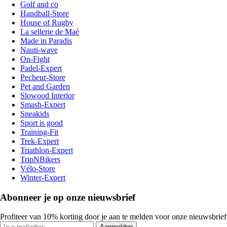
Golf and co
Handball-Store
House of Rugby
La sellerie de Maé
Made in Paradis
Nauti-wave
On-Fight
Padel-Expert
Pecheur-Store
Pet and Garden
Slowood Interior
Smash-Expert
Sneakids
Sport is good
Training-Fit
Trek-Expert
Triathlon-Expert
TripNBikers
Vélo-Store
Winter-Expert
Abonneer je op onze nieuwsbrief
Profiteer van 10% korting door je aan te melden voor onze nieuwsbrief
Aanmelden