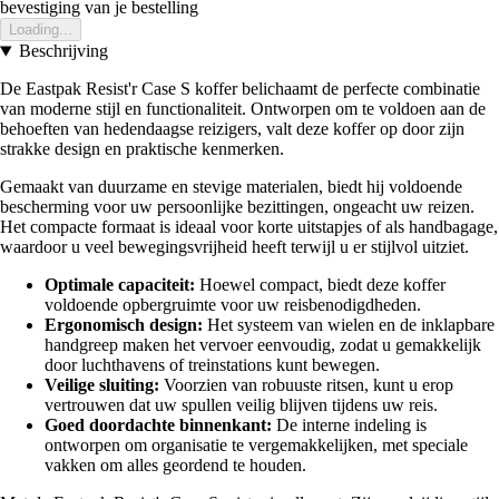
bevestiging van je bestelling
Loading...
Beschrijving
De Eastpak Resist'r Case S koffer belichaamt de perfecte combinatie
van moderne stijl en functionaliteit. Ontworpen om te voldoen aan de
behoeften van hedendaagse reizigers, valt deze koffer op door zijn
strakke design en praktische kenmerken.
Gemaakt van duurzame en stevige materialen, biedt hij voldoende
bescherming voor uw persoonlijke bezittingen, ongeacht uw reizen.
Het compacte formaat is ideaal voor korte uitstapjes of als handbagage,
waardoor u veel bewegingsvrijheid heeft terwijl u er stijlvol uitziet.
Optimale capaciteit:
Hoewel compact, biedt deze koffer
voldoende opbergruimte voor uw reisbenodigdheden.
Ergonomisch design:
Het systeem van wielen en de inklapbare
handgreep maken het vervoer eenvoudig, zodat u gemakkelijk
door luchthavens of treinstations kunt bewegen.
Veilige sluiting:
Voorzien van robuuste ritsen, kunt u erop
vertrouwen dat uw spullen veilig blijven tijdens uw reis.
Goed doordachte binnenkant:
De interne indeling is
ontworpen om organisatie te vergemakkelijken, met speciale
vakken om alles geordend te houden.