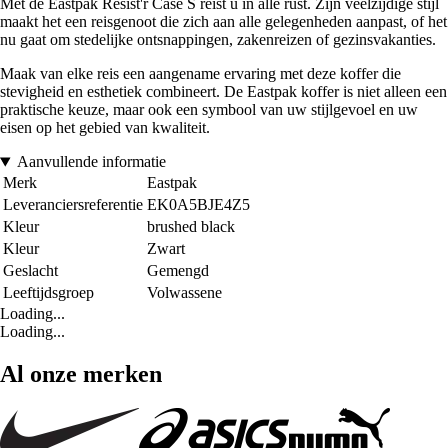
Met de Eastpak Resist'r Case S reist u in alle rust. Zijn veelzijdige stijl
maakt het een reisgenoot die zich aan alle gelegenheden aanpast, of het
nu gaat om stedelijke ontsnappingen, zakenreizen of gezinsvakanties.
Maak van elke reis een aangename ervaring met deze koffer die
stevigheid en esthetiek combineert. De Eastpak koffer is niet alleen een
praktische keuze, maar ook een symbool van uw stijlgevoel en uw
eisen op het gebied van kwaliteit.
Aanvullende informatie
Merk
Eastpak
Leveranciersreferentie
EK0A5BJE4Z5
Kleur
brushed black
Kleur
Zwart
Geslacht
Gemengd
Leeftijdsgroep
Volwassene
Loading...
Loading...
Al onze merken