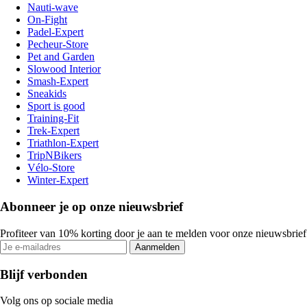
Nauti-wave
On-Fight
Padel-Expert
Pecheur-Store
Pet and Garden
Slowood Interior
Smash-Expert
Sneakids
Sport is good
Training-Fit
Trek-Expert
Triathlon-Expert
TripNBikers
Vélo-Store
Winter-Expert
Abonneer je op onze nieuwsbrief
Profiteer van 10% korting door je aan te melden voor onze nieuwsbrief
Aanmelden
Blijf verbonden
Volg ons op sociale media