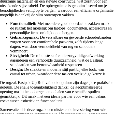
duurzame materialen en een stevige constructie, wat zorgt voor een
uitstekende slijtvastheid. De opbergruimte is geoptimaliseerd om je
benodigdheden veilig op te bergen, waardoor een efficiënte organisatie
mogelijk is dankzij de slim ontworpen vakken.
Functionaliteit:
Met meerdere goed doordachte zakken maakt
de rugzak het mogelijk om laptops, documenten, accessoires en
persoonlijke items ordelijk op te bergen.
Gebruiksgemak:
De verstelbare en gevoerde schouderbanden
zorgen voor een comfortabele pasvorm, zelfs tijdens lange
dagen, waardoor vermoeidheid van rug en schouders
vermindert.
Stevigheid:
De robuuste stof en de zorgvuldige afwerking
garanderen een verhoogde duurzaamheid, wat de Eastpak
standaarden van betrouwbaarheid respecteert.
Design:
De strakke en moderne stijl past bij elke look, van
casual tot urban, waardoor deze tas een veelzijdige keuze is.
De rugzak Eastpak Up Roll valt ook op door zijn dagelijkse praktische
gebruik. De snelle toegankelijkheid dankzij de geoptimaliseerde
opening maakt het opbergen en ophalen van essentiële spullen
gemakkelijk. Dit maakt het een ideale partner voor wie een balans
zoekt tussen esthetiek en functionaliteit.
Samenvattend is deze rugzak een uitstekende investering voor wie