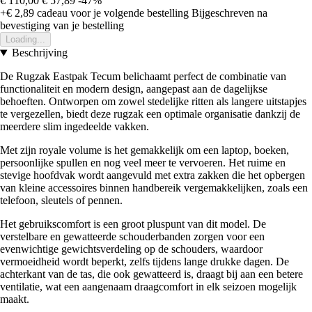
€ 110,00
€ 57,89
-47%
+€ 2,89
cadeau voor je volgende bestelling
Bijgeschreven na
bevestiging van je bestelling
Loading...
Beschrijving
De Rugzak Eastpak Tecum belichaamt perfect de combinatie van
functionaliteit en modern design, aangepast aan de dagelijkse
behoeften. Ontworpen om zowel stedelijke ritten als langere uitstapjes
te vergezellen, biedt deze rugzak een optimale organisatie dankzij de
meerdere slim ingedeelde vakken.
Met zijn royale volume is het gemakkelijk om een laptop, boeken,
persoonlijke spullen en nog veel meer te vervoeren. Het ruime en
stevige hoofdvak wordt aangevuld met extra zakken die het opbergen
van kleine accessoires binnen handbereik vergemakkelijken, zoals een
telefoon, sleutels of pennen.
Het gebruikscomfort is een groot pluspunt van dit model. De
verstelbare en gewatteerde schouderbanden zorgen voor een
evenwichtige gewichtsverdeling op de schouders, waardoor
vermoeidheid wordt beperkt, zelfs tijdens lange drukke dagen. De
achterkant van de tas, die ook gewatteerd is, draagt bij aan een betere
ventilatie, wat een aangenaam draagcomfort in elk seizoen mogelijk
maakt.