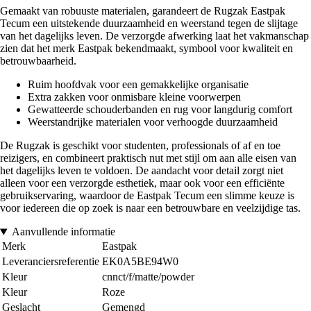
Gemaakt van robuuste materialen, garandeert de Rugzak Eastpak
Tecum een uitstekende duurzaamheid en weerstand tegen de slijtage
van het dagelijks leven. De verzorgde afwerking laat het vakmanschap
zien dat het merk Eastpak bekendmaakt, symbool voor kwaliteit en
betrouwbaarheid.
Ruim hoofdvak voor een gemakkelijke organisatie
Extra zakken voor onmisbare kleine voorwerpen
Gewatteerde schouderbanden en rug voor langdurig comfort
Weerstandrijke materialen voor verhoogde duurzaamheid
De Rugzak is geschikt voor studenten, professionals of af en toe
reizigers, en combineert praktisch nut met stijl om aan alle eisen van
het dagelijks leven te voldoen. De aandacht voor detail zorgt niet
alleen voor een verzorgde esthetiek, maar ook voor een efficiënte
gebruikservaring, waardoor de Eastpak Tecum een slimme keuze is
voor iedereen die op zoek is naar een betrouwbare en veelzijdige tas.
Aanvullende informatie
Merk
Eastpak
Leveranciersreferentie
EK0A5BE94W0
Kleur
cnnct/f/matte/powder
Kleur
Roze
Geslacht
Gemengd