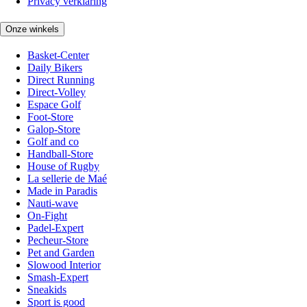
Privacy verklaring
Onze winkels
Basket-Center
Daily Bikers
Direct Running
Direct-Volley
Espace Golf
Foot-Store
Galop-Store
Golf and co
Handball-Store
House of Rugby
La sellerie de Maé
Made in Paradis
Nauti-wave
On-Fight
Padel-Expert
Pecheur-Store
Pet and Garden
Slowood Interior
Smash-Expert
Sneakids
Sport is good