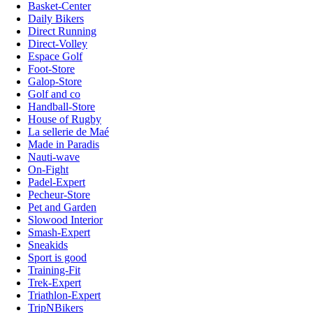
Basket-Center
Daily Bikers
Direct Running
Direct-Volley
Espace Golf
Foot-Store
Galop-Store
Golf and co
Handball-Store
House of Rugby
La sellerie de Maé
Made in Paradis
Nauti-wave
On-Fight
Padel-Expert
Pecheur-Store
Pet and Garden
Slowood Interior
Smash-Expert
Sneakids
Sport is good
Training-Fit
Trek-Expert
Triathlon-Expert
TripNBikers