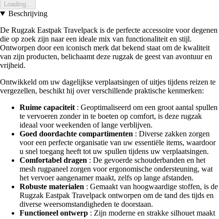
Loading...
Beschrijving
De Rugzak Eastpak Travelpack is de perfecte accessoire voor degenen
die op zoek zijn naar een ideale mix van functionaliteit en stijl.
Ontworpen door een iconisch merk dat bekend staat om de kwaliteit
van zijn producten, belichaamt deze rugzak de geest van avontuur en
vrijheid.
Ontwikkeld om uw dagelijkse verplaatsingen of uitjes tijdens reizen te
vergezellen, beschikt hij over verschillende praktische kenmerken:
Ruime capaciteit
: Geoptimaliseerd om een groot aantal spullen
te vervoeren zonder in te boeten op comfort, is deze rugzak
ideaal voor weekenden of lange verblijven.
Goed doordachte compartimenten
: Diverse zakken zorgen
voor een perfecte organisatie van uw essentiële items, waardoor
u snel toegang heeft tot uw spullen tijdens uw verplaatsingen.
Comfortabel dragen
: De gevoerde schouderbanden en het
mesh rugpaneel zorgen voor ergonomische ondersteuning, wat
het vervoer aangenamer maakt, zelfs op lange afstanden.
Robuste materialen
: Gemaakt van hoogwaardige stoffen, is de
Rugzak Eastpak Travelpack ontworpen om de tand des tijds en
diverse weersomstandigheden te doorstaan.
Functioneel ontwerp
: Zijn moderne en strakke silhouet maakt