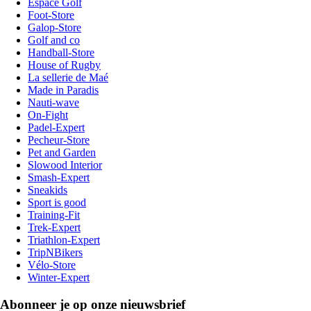
Espace Golf
Foot-Store
Galop-Store
Golf and co
Handball-Store
House of Rugby
La sellerie de Maé
Made in Paradis
Nauti-wave
On-Fight
Padel-Expert
Pecheur-Store
Pet and Garden
Slowood Interior
Smash-Expert
Sneakids
Sport is good
Training-Fit
Trek-Expert
Triathlon-Expert
TripNBikers
Vélo-Store
Winter-Expert
Abonneer je op onze nieuwsbrief