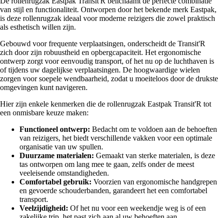
De rollenrugzak Eastpak Transit'R belichaamt de perfecte combinatie
van stijl en functionaliteit. Ontworpen door het bekende merk Eastpak,
is deze rollenrugzak ideaal voor moderne reizigers die zowel praktisch
als esthetisch willen zijn.
Gebouwd voor frequente verplaatsingen, onderscheidt de Transit'R
zich door zijn robuustheid en opbergcapaciteit. Het ergonomische
ontwerp zorgt voor eenvoudig transport, of het nu op de luchthaven is
of tijdens uw dagelijkse verplaatsingen. De hoogwaardige wielen
zorgen voor soepele wendbaarheid, zodat u moeiteloos door de drukste
omgevingen kunt navigeren.
Hier zijn enkele kenmerken die de rollenrugzak Eastpak Transit'R tot
een onmisbare keuze maken:
Functioneel ontwerp:
Bedacht om te voldoen aan de behoeften
van reizigers, het biedt verschillende vakken voor een optimale
organisatie van uw spullen.
Duurzame materialen:
Gemaakt van sterke materialen, is deze
tas ontworpen om lang mee te gaan, zelfs onder de meest
veeleisende omstandigheden.
Comfortabel gebruik:
Voorzien van ergonomische handgrepen
en gevoerde schouderbanden, garandeert het een comfortabel
transport.
Veelzijdigheid:
Of het nu voor een weekendje weg is of een
zakelijke trip, het past zich aan al uw behoeften aan.