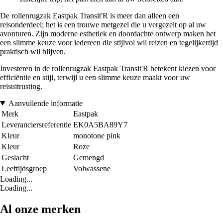
De rollenrugzak Eastpak Transit'R is meer dan alleen een
reisonderdeel; het is een trouwe metgezel die u vergezelt op al uw
avonturen. Zijn moderne esthetiek en doordachte ontwerp maken het
een slimme keuze voor iedereen die stijlvol wil reizen en tegelijkertijd
praktisch wil blijven.
Investeren in de rollenrugzak Eastpak Transit'R betekent kiezen voor
efficiëntie en stijl, terwijl u een slimme keuze maakt voor uw
reisuitrusting.
Aanvullende informatie
Merk
Eastpak
Leveranciersreferentie
EK0A5BA89Y7
Kleur
monotone pink
Kleur
Roze
Geslacht
Gemengd
Leeftijdsgroep
Volwassene
Loading...
Loading...
Al onze merken