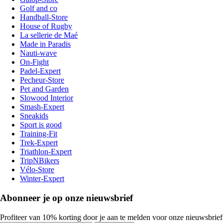
Golf and co
Handball-Store
House of Rugby
La sellerie de Maé
Made in Paradis
Nauti-wave
On-Fight
Padel-Expert
Pecheur-Store
Pet and Garden
Slowood Interior
Smash-Expert
Sneakids
Sport is good
Training-Fit
Trek-Expert
Triathlon-Expert
TripNBikers
Vélo-Store
Winter-Expert
Abonneer je op onze nieuwsbrief
Profiteer van 10% korting door je aan te melden voor onze nieuwsbrief