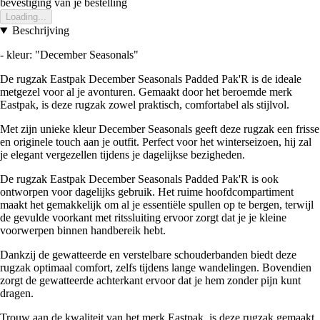
bevestiging van je bestelling
Loading...
Beschrijving
- kleur: "December Seasonals"
De rugzak Eastpak December Seasonals Padded Pak'R is de ideale
metgezel voor al je avonturen. Gemaakt door het beroemde merk
Eastpak, is deze rugzak zowel praktisch, comfortabel als stijlvol.
Met zijn unieke kleur December Seasonals geeft deze rugzak een frisse
en originele touch aan je outfit. Perfect voor het winterseizoen, hij zal
je elegant vergezellen tijdens je dagelijkse bezigheden.
De rugzak Eastpak December Seasonals Padded Pak'R is ook
ontworpen voor dagelijks gebruik. Het ruime hoofdcompartiment
maakt het gemakkelijk om al je essentiële spullen op te bergen, terwijl
de gevulde voorkant met ritssluiting ervoor zorgt dat je je kleine
voorwerpen binnen handbereik hebt.
Dankzij de gewatteerde en verstelbare schouderbanden biedt deze
rugzak optimaal comfort, zelfs tijdens lange wandelingen. Bovendien
zorgt de gewatteerde achterkant ervoor dat je hem zonder pijn kunt
dragen.
Trouw aan de kwaliteit van het merk Eastpak, is deze rugzak gemaakt