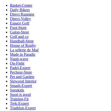
Basket-Center
Daily Bikers
Direct Running
Direct-Volley
Espace Golf
Foot-Store
Galop-Store
Golf and co
Handball-Store
House of Rugby
La sellerie de Maé
Made in Paradis
Nauti-wave
On-Fight
Padel-Expert
Pecheur-Store
Pet and Garden
Slowood Interior
Smash-Expert
Sneakids
Sport is good
Training-Fit
Trek-Expert
Triathlon-Expert