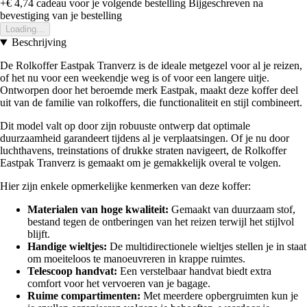
+€ 4,74
cadeau voor je volgende bestelling
Bijgeschreven na
bevestiging van je bestelling
Loading...
Beschrijving
De Rolkoffer Eastpak Tranverz is de ideale metgezel voor al je reizen,
of het nu voor een weekendje weg is of voor een langere uitje.
Ontworpen door het beroemde merk Eastpak, maakt deze koffer deel
uit van de familie van rolkoffers, die functionaliteit en stijl combineert.
Dit model valt op door zijn robuuste ontwerp dat optimale
duurzaamheid garandeert tijdens al je verplaatsingen. Of je nu door
luchthavens, treinstations of drukke straten navigeert, de Rolkoffer
Eastpak Tranverz is gemaakt om je gemakkelijk overal te volgen.
Hier zijn enkele opmerkelijke kenmerken van deze koffer:
Materialen van hoge kwaliteit:
Gemaakt van duurzaam stof,
bestand tegen de ontberingen van het reizen terwijl het stijlvol
blijft.
Handige wieltjes:
De multidirectionele wieltjes stellen je in staat
om moeiteloos te manoeuvreren in krappe ruimtes.
Telescoop handvat:
Een verstelbaar handvat biedt extra
comfort voor het vervoeren van je bagage.
Ruime compartimenten:
Met meerdere opbergruimten kun je