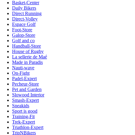
Basket-Center
Daily Bikers
Direct Running
Direct-Volley
Espace Golf
Foot-Store
Galop-Store
Golf and co
Handball-Store
House of Rugby
La sellerie de Maé
Made in Paradis
Nauti-wave
On-Fight
Padel-Expert
Pecheur-Store
Pet and Garden
Slowood Interior
Smash-Expert
Sneakids
Sport is good
Training-Fit
Trek-Expert
Triathlon-Expert
TripNBikers