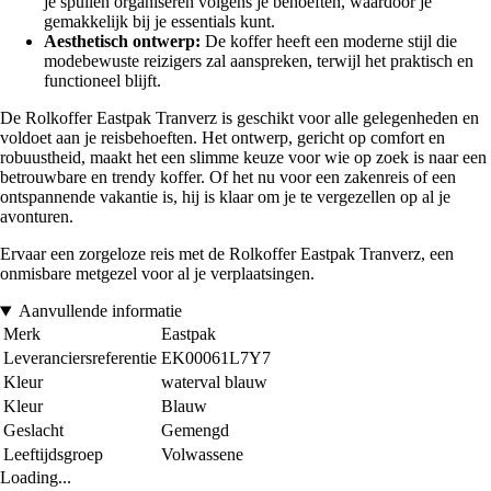
je spullen organiseren volgens je behoeften, waardoor je
gemakkelijk bij je essentials kunt.
Aesthetisch ontwerp:
De koffer heeft een moderne stijl die
modebewuste reizigers zal aanspreken, terwijl het praktisch en
functioneel blijft.
De Rolkoffer Eastpak Tranverz is geschikt voor alle gelegenheden en
voldoet aan je reisbehoeften. Het ontwerp, gericht op comfort en
robuustheid, maakt het een slimme keuze voor wie op zoek is naar een
betrouwbare en trendy koffer. Of het nu voor een zakenreis of een
ontspannende vakantie is, hij is klaar om je te vergezellen op al je
avonturen.
Ervaar een zorgeloze reis met de Rolkoffer Eastpak Tranverz, een
onmisbare metgezel voor al je verplaatsingen.
Aanvullende informatie
Merk
Eastpak
Leveranciersreferentie
EK00061L7Y7
Kleur
waterval blauw
Kleur
Blauw
Geslacht
Gemengd
Leeftijdsgroep
Volwassene
Loading...