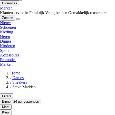
Promoties
Merken
Klantenservice in Frankrijk
Veilig betalen
Gemakkelijk retourneren
Zoeken
Nieuw
Schoenen
Kleding
Heren
Dames
Kinderen
Sport
Accessoires
Promoties
Merken
Home
/
Dames
/
Sneakers
/
Steve Madden
Filters
Binnen 24 uur verzonden
Maat
Kleur