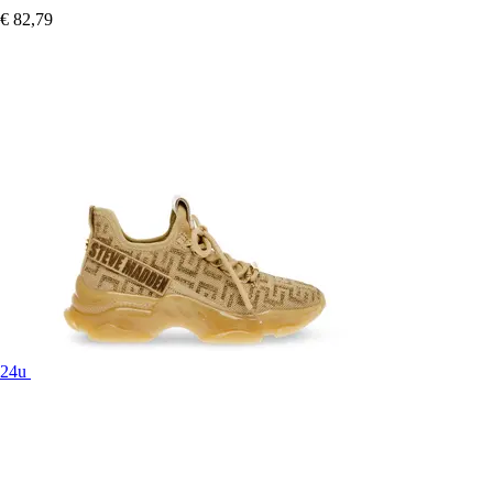
€ 82,79
24u