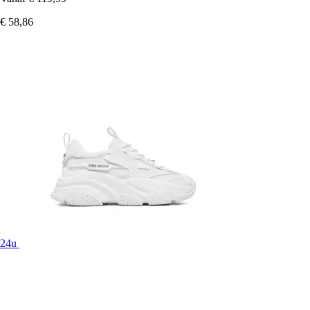
€ 58,86
24u