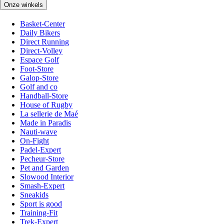
Onze winkels
Basket-Center
Daily Bikers
Direct Running
Direct-Volley
Espace Golf
Foot-Store
Galop-Store
Golf and co
Handball-Store
House of Rugby
La sellerie de Maé
Made in Paradis
Nauti-wave
On-Fight
Padel-Expert
Pecheur-Store
Pet and Garden
Slowood Interior
Smash-Expert
Sneakids
Sport is good
Training-Fit
Trek-Expert