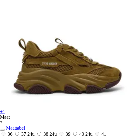
+1
Maat
*
Maattabel
36
37
24u
38
24u
39
40
24u
41