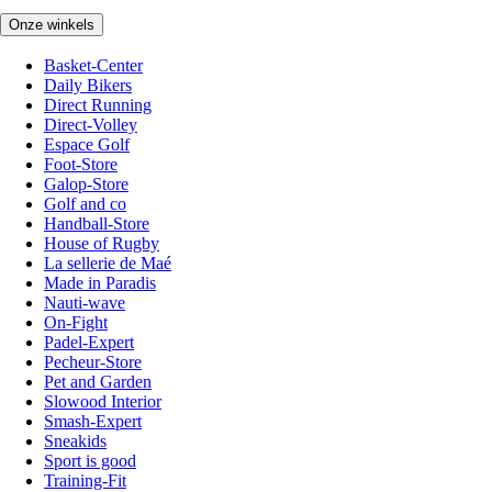
Onze winkels
Basket-Center
Daily Bikers
Direct Running
Direct-Volley
Espace Golf
Foot-Store
Galop-Store
Golf and co
Handball-Store
House of Rugby
La sellerie de Maé
Made in Paradis
Nauti-wave
On-Fight
Padel-Expert
Pecheur-Store
Pet and Garden
Slowood Interior
Smash-Expert
Sneakids
Sport is good
Training-Fit