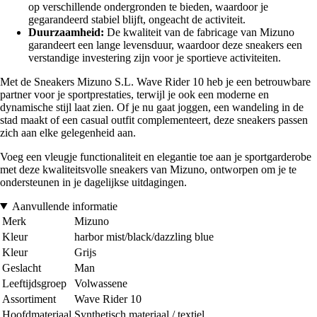
op verschillende ondergronden te bieden, waardoor je
gegarandeerd stabiel blijft, ongeacht de activiteit.
Duurzaamheid:
De kwaliteit van de fabricage van Mizuno
garandeert een lange levensduur, waardoor deze sneakers een
verstandige investering zijn voor je sportieve activiteiten.
Met de Sneakers Mizuno S.L. Wave Rider 10 heb je een betrouwbare
partner voor je sportprestaties, terwijl je ook een moderne en
dynamische stijl laat zien. Of je nu gaat joggen, een wandeling in de
stad maakt of een casual outfit complementeert, deze sneakers passen
zich aan elke gelegenheid aan.
Voeg een vleugje functionaliteit en elegantie toe aan je sportgarderobe
met deze kwaliteitsvolle sneakers van Mizuno, ontworpen om je te
ondersteunen in je dagelijkse uitdagingen.
Aanvullende informatie
Merk
Mizuno
Kleur
harbor mist/black/dazzling blue
Kleur
Grijs
Geslacht
Man
Leeftijdsgroep
Volwassene
Assortiment
Wave Rider 10
Hoofdmateriaal
Synthetisch materiaal / textiel