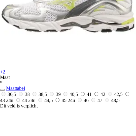
+2
Maat
*
Maattabel
36,5
38
38,5
39
40,5
41
42
42,5
43
24u
44
24u
44,5
45
24u
46
47
48,5
Dit veld is verplicht