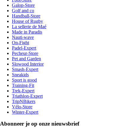
Galop-Store
Golf and co
Handball-Store
House of Rugby
La sellerie de Maé
Made in Paradis
Nauti-wave
On-Fight
Padel-Expert
Pecheur-Store
Pet and Garden
Slowood Interior
Smash-Expert
Sneakids
Sport is good
Training-Fit
Trek-Expert
Triathlon-Expert
TripNBikers
Vélo-Store
Winter-Expert
Abonneer je op onze nieuwsbrief