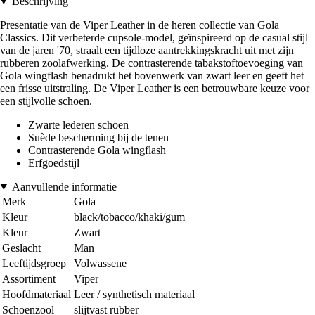
Beschrijving
Presentatie van de Viper Leather in de heren collectie van Gola
Classics. Dit verbeterde cupsole-model, geïnspireerd op de casual stijl
van de jaren '70, straalt een tijdloze aantrekkingskracht uit met zijn
rubberen zoolafwerking. De contrasterende tabakstoftoevoeging van
Gola wingflash benadrukt het bovenwerk van zwart leer en geeft het
een frisse uitstraling. De Viper Leather is een betrouwbare keuze voor
een stijlvolle schoen.
Zwarte lederen schoen
Suède bescherming bij de tenen
Contrasterende Gola wingflash
Erfgoedstijl
Aanvullende informatie
Merk
Gola
Kleur
black/tobacco/khaki/gum
Kleur
Zwart
Geslacht
Man
Leeftijdsgroep
Volwassene
Assortiment
Viper
Hoofdmateriaal
Leer / synthetisch materiaal
Schoenzool
slijtvast rubber