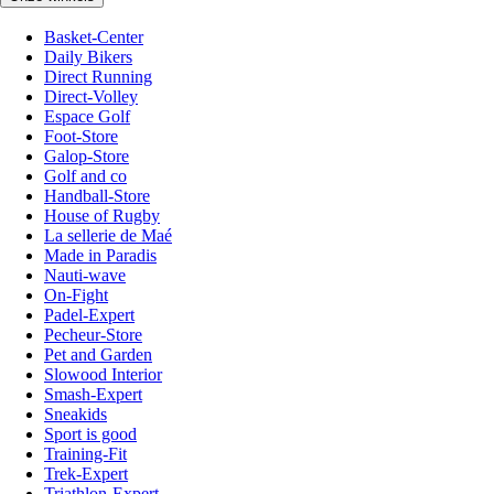
Basket-Center
Daily Bikers
Direct Running
Direct-Volley
Espace Golf
Foot-Store
Galop-Store
Golf and co
Handball-Store
House of Rugby
La sellerie de Maé
Made in Paradis
Nauti-wave
On-Fight
Padel-Expert
Pecheur-Store
Pet and Garden
Slowood Interior
Smash-Expert
Sneakids
Sport is good
Training-Fit
Trek-Expert
Triathlon-Expert