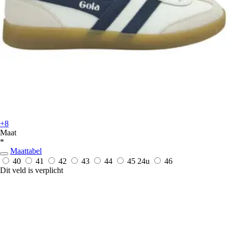
+8
Maat
*
Maattabel
40
41
42
43
44
45
24u
46
Dit veld is verplicht