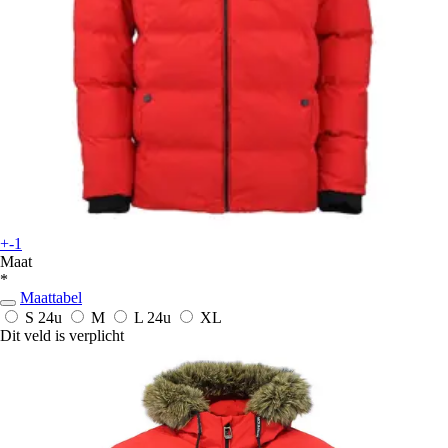
+-1
Maat
*
Maattabel
S
24u
M
L
24u
XL
Dit veld is verplicht