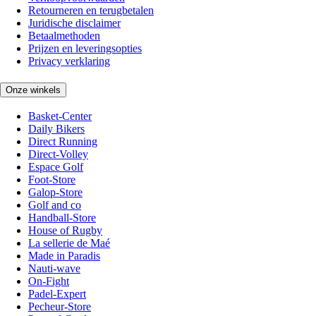
Retourneren en terugbetalen
Juridische disclaimer
Betaalmethoden
Prijzen en leveringsopties
Privacy verklaring
Onze winkels
Basket-Center
Daily Bikers
Direct Running
Direct-Volley
Espace Golf
Foot-Store
Galop-Store
Golf and co
Handball-Store
House of Rugby
La sellerie de Maé
Made in Paradis
Nauti-wave
On-Fight
Padel-Expert
Pecheur-Store