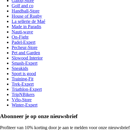
Galop-Store
Golf and co
Handball-Store
House of Rugby
La sellerie de Maé
Made in Paradis
Nauti-wave
On-Fight
Padel-Expert
Pecheur-Store
Pet and Garden
Slowood Interior
Smash-Expert
Sneakids
Sport is good
Training-Fit
Trek-Expert
Triathlon-Expert
TripNBikers
Vélo-Store
Winter-Expert
Abonneer je op onze nieuwsbrief
Profiteer van 10% korting door je aan te melden voor onze nieuwsbrief