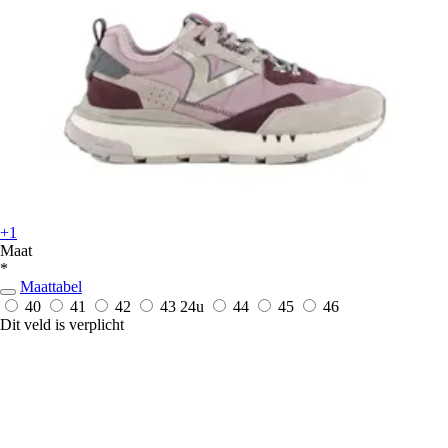
+1
Maat
*
Maattabel
40
41
42
43
24u
44
45
46
Dit veld is verplicht