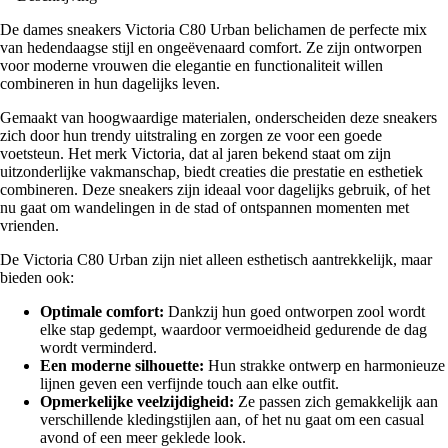
De dames sneakers Victoria C80 Urban belichamen de perfecte mix
van hedendaagse stijl en ongeëvenaard comfort. Ze zijn ontworpen
voor moderne vrouwen die elegantie en functionaliteit willen
combineren in hun dagelijks leven.
Gemaakt van hoogwaardige materialen, onderscheiden deze sneakers
zich door hun trendy uitstraling en zorgen ze voor een goede
voetsteun. Het merk Victoria, dat al jaren bekend staat om zijn
uitzonderlijke vakmanschap, biedt creaties die prestatie en esthetiek
combineren. Deze sneakers zijn ideaal voor dagelijks gebruik, of het
nu gaat om wandelingen in de stad of ontspannen momenten met
vrienden.
De Victoria C80 Urban zijn niet alleen esthetisch aantrekkelijk, maar
bieden ook:
Optimale comfort:
Dankzij hun goed ontworpen zool wordt
elke stap gedempt, waardoor vermoeidheid gedurende de dag
wordt verminderd.
Een moderne silhouette:
Hun strakke ontwerp en harmonieuze
lijnen geven een verfijnde touch aan elke outfit.
Opmerkelijke veelzijdigheid:
Ze passen zich gemakkelijk aan
verschillende kledingstijlen aan, of het nu gaat om een casual
avond of een meer geklede look.