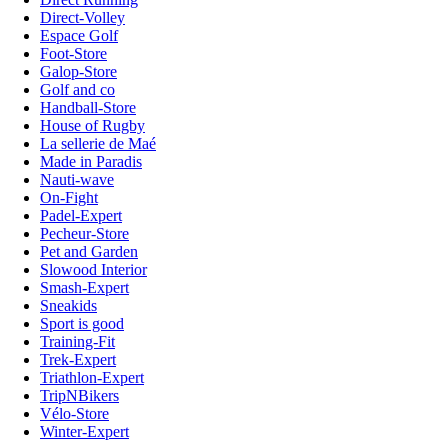
Direct-Volley
Espace Golf
Foot-Store
Galop-Store
Golf and co
Handball-Store
House of Rugby
La sellerie de Maé
Made in Paradis
Nauti-wave
On-Fight
Padel-Expert
Pecheur-Store
Pet and Garden
Slowood Interior
Smash-Expert
Sneakids
Sport is good
Training-Fit
Trek-Expert
Triathlon-Expert
TripNBikers
Vélo-Store
Winter-Expert