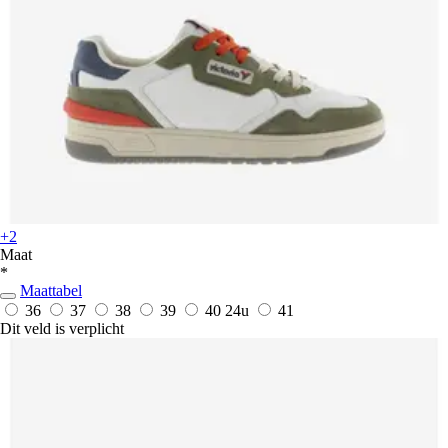
+2
Maat
*
Maattabel
36
37
38
39
40
24u
41
Dit veld is verplicht