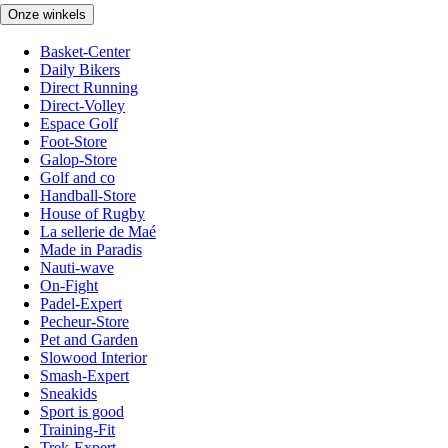
Onze winkels
Basket-Center
Daily Bikers
Direct Running
Direct-Volley
Espace Golf
Foot-Store
Galop-Store
Golf and co
Handball-Store
House of Rugby
La sellerie de Maé
Made in Paradis
Nauti-wave
On-Fight
Padel-Expert
Pecheur-Store
Pet and Garden
Slowood Interior
Smash-Expert
Sneakids
Sport is good
Training-Fit
Trek-Expert