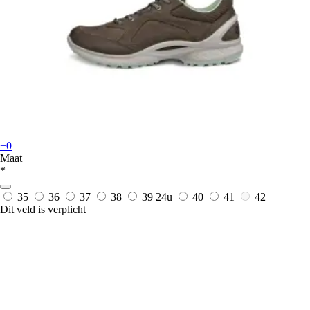
+0
Maat
*
35
36
37
38
39
24u
40
41
42
Dit veld is verplicht