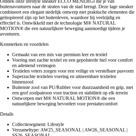
Ontdek onze lifestyle sneaker ECCO MENERGI die je van
buitenavonturen naar de straten van de stad brengt. Deze lage sneaker
combineert een elegant stedelijk ontwerp met praktische elementen die
geïnspireerd zijn op het buitenleven, waardoor hij veelzijdig en
effectief is. Ontwikkeld met de technologie M® NATURAL
MOTION® die een natuurlijkere beweging aanmoedigt tijdens je
avonturen.
Kenmerken en voordelen
Gemaakt van een mix van premium leer en textiel
Voering met zachte textiel en een gepolsterde hiel voor comfort
en ademend vermogen
Textielen veters zorgen voor een veilige en verstelbare pasvorm
Superzachte textielen voering en uitneembare textielen
binnenzool
Buitenste zool van PU/Rubber voor duurzaamheid en grip, met
een grof zoolpatroon voor traction en stabiliteit op elk terrein
Ontworpen met M® NATURAL MOTION® die een
natuurlijkere beweging bevordert voor prestatiecomfort
Details
Collectiesegment: Lifestyle
Verzameltype: AW25_SEASONAL | AW26_SEASONAL |
SS26_SEASONAL