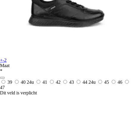
+-2
Maat
*
39
40
24u
41
42
43
44
24u
45
46
47
Dit veld is verplicht