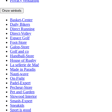
Privacy verklaring
Onze winkels
Basket-Center
Daily Bikers
Direct Running
Direct-Volley
Espace Golf
Foot-Store
Galop-Store
Golf and co
Handball-Store
House of Rugby
La sellerie de Maé
Made in Paradis
Nauti-wave
On-Fight
Padel-Expert
Pecheur-Store
Pet and Garden
Slowood Interior
Smash-Expert
Sneakids
Sport is good