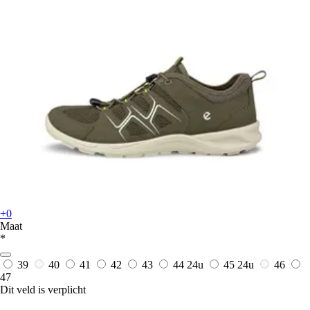
+0
Maat
*
39
40
41
42
43
44
24u
45
24u
46
47
Dit veld is verplicht