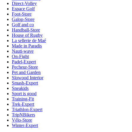
Direct-Volley
Espace Golf
Foot-Store
Galop-Store
Golf and co
Handball-Store
House of Rugby
La sellerie de Maé
Made in Paradis
Nauti-wave
On-Fight
Padel-Expert
Pecheur-Store
Pet and Garden
Slowood Interior
Smash-Expert
Sneakids
Sport is good
Training-Fit
Trek-Expert
Triathlon-Expert
TripNBikers
Vélo-Store
Winter-Expert