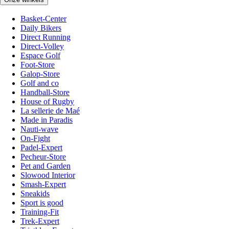
Basket-Center
Daily Bikers
Direct Running
Direct-Volley
Espace Golf
Foot-Store
Galop-Store
Golf and co
Handball-Store
House of Rugby
La sellerie de Maé
Made in Paradis
Nauti-wave
On-Fight
Padel-Expert
Pecheur-Store
Pet and Garden
Slowood Interior
Smash-Expert
Sneakids
Sport is good
Training-Fit
Trek-Expert