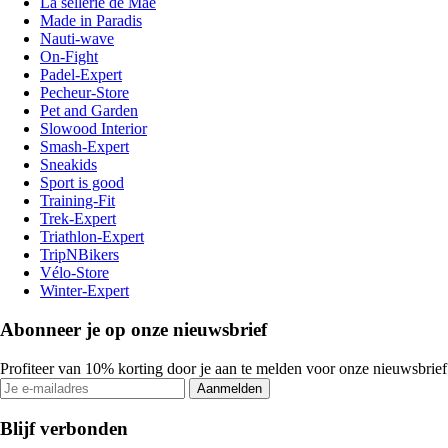
La sellerie de Maé
Made in Paradis
Nauti-wave
On-Fight
Padel-Expert
Pecheur-Store
Pet and Garden
Slowood Interior
Smash-Expert
Sneakids
Sport is good
Training-Fit
Trek-Expert
Triathlon-Expert
TripNBikers
Vélo-Store
Winter-Expert
Abonneer je op onze nieuwsbrief
Profiteer van 10% korting door je aan te melden voor onze nieuwsbrief
Aanmelden
Blijf verbonden