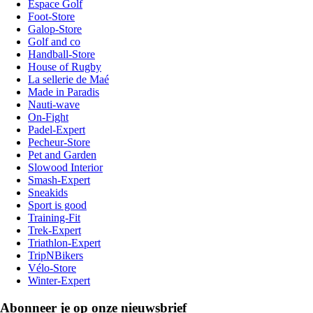
Espace Golf
Foot-Store
Galop-Store
Golf and co
Handball-Store
House of Rugby
La sellerie de Maé
Made in Paradis
Nauti-wave
On-Fight
Padel-Expert
Pecheur-Store
Pet and Garden
Slowood Interior
Smash-Expert
Sneakids
Sport is good
Training-Fit
Trek-Expert
Triathlon-Expert
TripNBikers
Vélo-Store
Winter-Expert
Abonneer je op onze nieuwsbrief