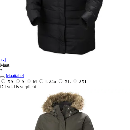
+-1
Maat
*
Maattabel
XS
S
M
L
24u
XL
2XL
Dit veld is verplicht