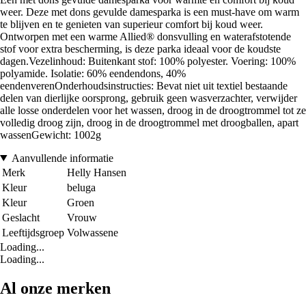
weer. Deze met dons gevulde damesparka is een must-have om warm
te blijven en te genieten van superieur comfort bij koud weer.
Ontworpen met een warme Allied® donsvulling en waterafstotende
stof voor extra bescherming, is deze parka ideaal voor de koudste
dagen.Vezelinhoud: Buitenkant stof: 100% polyester. Voering: 100%
polyamide. Isolatie: 60% eendendons, 40%
eendenverenOnderhoudsinstructies: Bevat niet uit textiel bestaande
delen van dierlijke oorsprong, gebruik geen wasverzachter, verwijder
alle losse onderdelen voor het wassen, droog in de droogtrommel tot ze
volledig droog zijn, droog in de droogtrommel met droogballen, apart
wassenGewicht: 1002g
Aanvullende informatie
Merk
Helly Hansen
Kleur
beluga
Kleur
Groen
Geslacht
Vrouw
Leeftijdsgroep
Volwassene
Loading...
Loading...
Al onze merken